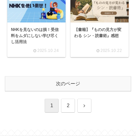
NHKを見ないのは損！受信
【書籍】『ものの見方が変
料をムダにしない学び尽く
わる シン・読書術』感想
し活用法
2025.10.24
2025.10.22
次のページ
次
1
2
へ