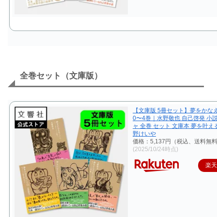
全巻セット（文庫版）
【文庫版 5冊セット】夢をかな
0〜4巻｜水野敬也 自己啓発 小
ャ 全巻 セット 文庫本 夢を叶え
野けいや
価格：5,137円（税込、送料無料
(2025/10/24時点)
楽