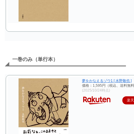
一巻のみ（単行本）
夢をかなえるゾウ1 [ 水野敬也 ]
価格：1,595円（税込、送料無料
(2025/10/24時点)
楽