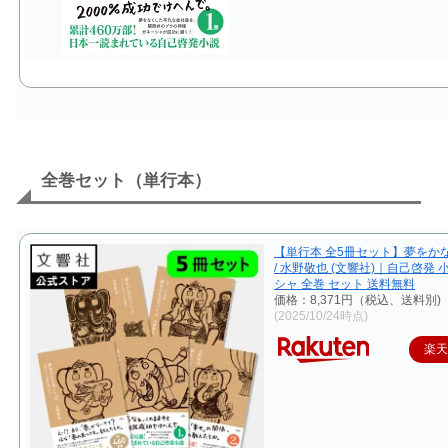
全巻セット（単行本）
【単行本 全5冊セット】夢をか
/ 水野敬也 (文響社)｜自己啓発 
シャ 全巻 セット 送料無料
価格：8,371円（税込、送料別)
(2025/10/24時点)
楽