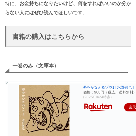
特に、
お金持ちになりたいけど、何をすればいいのか分か
らない人にはぜひ読んでほしい
です。
書籍の購入はこちらから
一巻のみ（文庫本）
夢をかなえるゾウ1 [ 水野敬也 ]
価格：968円（税込、送料無料)
(2025/10/24時点)
楽