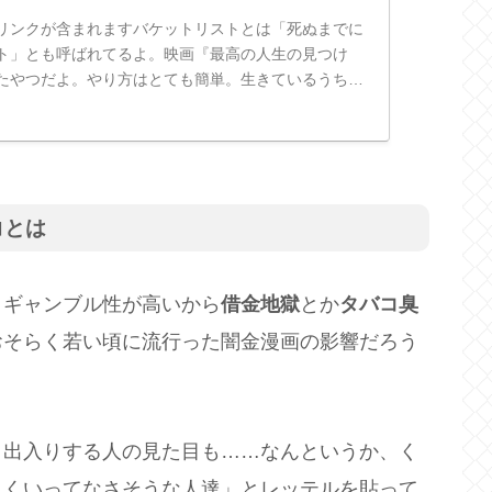
リンクが含まれますバケットリストとは「死ぬまでに
ト」とも呼ばれてるよ。映画『最高の人生の見つけ
たやつだよ。やり方はとても簡単。生きているうちに
出していくだけ。100個書き出す...
コとは
、ギャンブル性が高いから
借金地獄
とか
タバコ臭
おそらく若い頃に流行った闇金漫画の影響だろう
、出入りする人の見た目も……なんというか、く
まくいってなさそうな人達」とレッテルを貼って