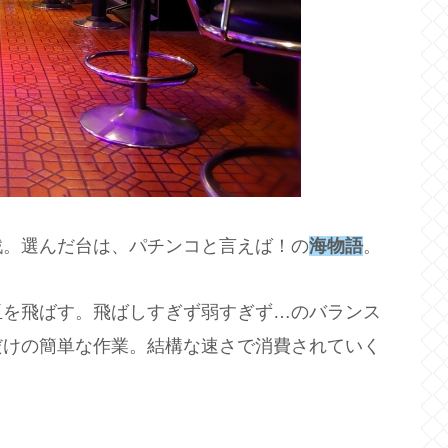
戦。選んだ台は、パチンコと言えば！の
海物語
。
玉を飛ばす。飛ばしすぎず弱すぎず…のバランス
だけの簡単な作業。結構な速さで消費されていく