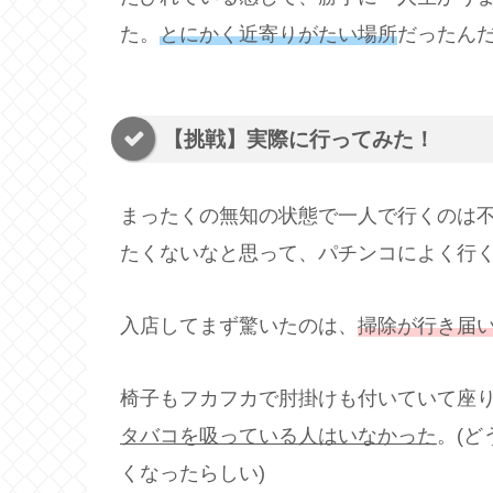
た。
とにかく近寄りがたい場所
だったん
【挑戦】実際に行ってみた！
まったくの無知の状態で一人で行くのは
たくないなと思って、パチンコによく行
入店してまず驚いたのは、
掃除が行き届
椅子もフカフカで肘掛けも付いていて座
タバコを吸っている人はいなかった
。(
くなったらしい)