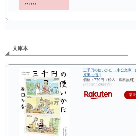
文庫本
三千円の使いかた （中公文庫 は7
原田 ひ香 ]
価格：770円（税込、送料無料)
(2025/11/29時点)
楽