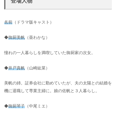
登場人物
名前
（ドラマ版キャスト）
◆
御厨美帆
（葵わかな）
憧れの一人暮らしを満喫していた御厨家の次女。
◆
井戸真帆
（山崎紘菜）
美帆の姉。証券会社に勤めていたが、夫の太陽との結婚を
機に退職して専業主婦に。娘の佐帆と３人暮らし。
◆
御厨琴子
（中尾ミエ）