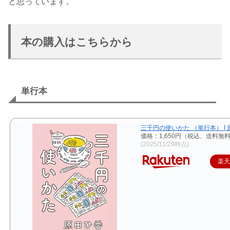
と思っています。
本の購入はこちらから
単行本
三千円の使いかた （単行本） [ 原
価格：1,650円（税込、送料無料
(2025/11/29時点)
楽