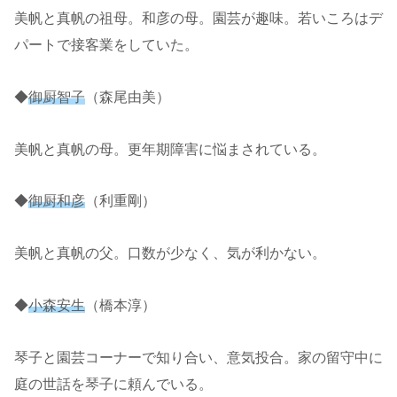
美帆と真帆の祖母。和彦の母。園芸が趣味。若いころはデ
パートで接客業をしていた。
◆
御厨智子
（森尾由美）
美帆と真帆の母。更年期障害に悩まされている。
◆
御厨和彦
（利重剛）
美帆と真帆の父。口数が少なく、気が利かない。
◆
小森安生
（橋本淳）
琴子と園芸コーナーで知り合い、意気投合。家の留守中に
庭の世話を琴子に頼んでいる。